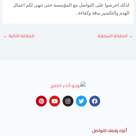
لذلك احرصوا على التواصل مع المؤسسة حتى تنهى لكم اعمال
الهدم والتكسير بدقة وكفاءة .
→
المقالة السابقة
المقالة التالية
←
P
Y
I
T
F
i
o
n
w
a
n
u
s
i
c
t
t
t
t
e
e
u
a
t
b
r
b
g
e
o
e
e
r
r
o
أترك رقمك للتواصل