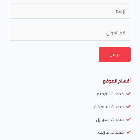
s
a
k
t
m
N
a
m
N
e
u
*
m
b
إرسل
e
r
s
أقسام الموقع
خدمات الترميم
خدمات التسربات
خدمات العوازل
خدمات منزلية