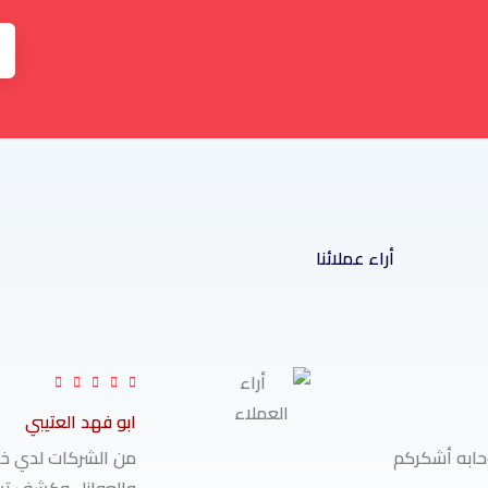
أراء عملائنا
R





a
ابو فهد العتيبي
t
ابه أشكركم
من الشركات لدي خب
e