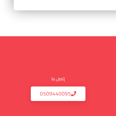
إتصل بنا
0509440095