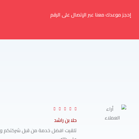
إحجز موعدك معنا عبر الإتصال على الرقم
R





a
حلا بن راشد
t
تلقيت افضل خدمة من قبل شركتكم وح
e