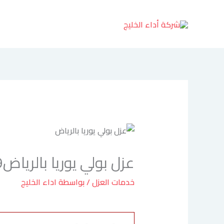
خطي
لى
لمحتوى
عزل بولي يوريا بالرياض0546264029
خدمات العزل
/ بواسطة
اداء الخليج