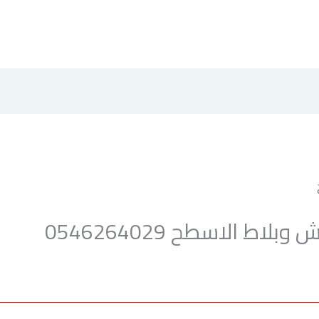
لاط الاسطح 0546264029